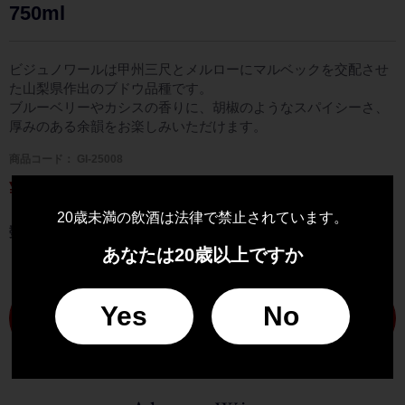
750ml
ビジュノワールは甲州三尺とメルローにマルベックを交配させ
た山梨県作出のブドウ品種です。
ブルーベリーやカシスの香りに、胡椒のようなスパイシーさ、
厚みのある余韻をお楽しみいただけます。
商品コード：
GI-25008
¥ 2,970
(税込)
20歳未満の飲酒は法律で禁止されています。
数量
あなたは20歳以上ですか
Yes
No
購入する