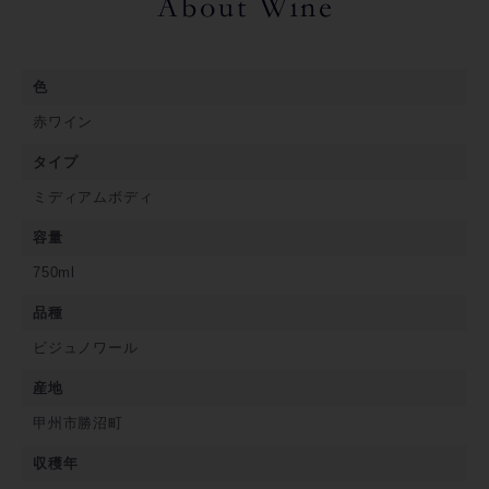
色
赤ワイン
タイプ
ミディアムボディ
容量
750ml
品種
ビジュノワール
産地
甲州市勝沼町
収穫年