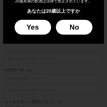
20歳未満の飲酒は法律で禁止されています。
-
-
あなたは20歳以上ですか
FAX番号
Yes
No
-
-
メールアドレス
必須
パスワード
必須
メールマガジン送付について
必須