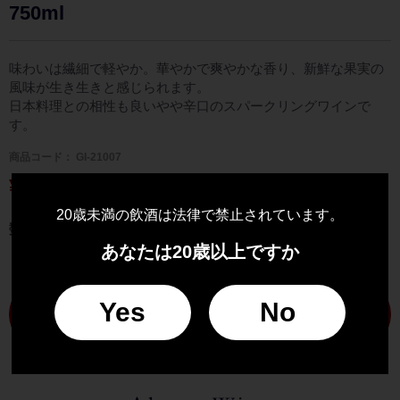
750ml
味わいは繊細で軽やか。華やかで爽やかな香り、新鮮な果実の
風味が生き生きと感じられます。
日本料理との相性も良いやや辛口のスパークリングワインで
す。
商品コード：
GI-21007
¥ 1,815
(税込)
20歳未満の飲酒は法律で禁止されています。
数量
あなたは20歳以上ですか
Yes
No
購入する