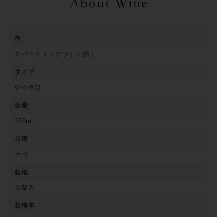
色
スパークリングワイン(白)
タイプ
やや辛口
容量
750ml
品種
甲州
産地
山梨県
収穫年