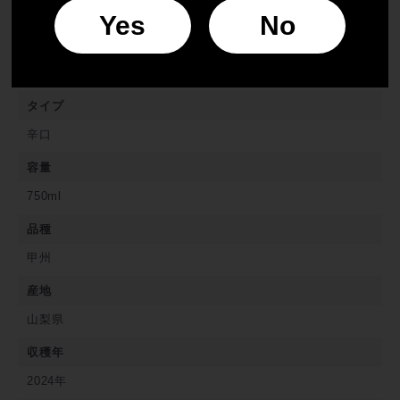
Yes
No
色
白ワイン
タイプ
辛口
容量
750ml
品種
甲州
産地
山梨県
収穫年
2024年