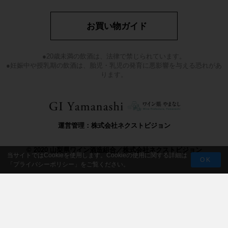
お買い物ガイド
●20歳未満の飲酒は、法律で禁じられています。
●妊娠中や授乳期の飲酒は、胎児・乳児の発育に悪影響を与える恐れがあ
ります。
運営管理：株式会社ネクストビジョン
© 2020 山梨県ワイン酒造組合／株式会社ネクストビジョン
当サイトではCookieを使用します。Cookieの使用に関する詳細は
OK
「
プライバシーポリシー
」をご覧ください。