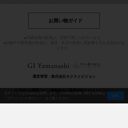
お買い物ガイド
●20歳未満の飲酒は、法律で禁じられています。
●妊娠中や授乳期の飲酒は、胎児・乳児の発育に悪影響を与える恐れがあ
ります。
運営管理：株式会社ネクストビジョン
© 2020 山梨県ワイン酒造組合／株式会社ネクストビジョン
当サイトではCookieを使用します。Cookieの使用に関する詳細は
OK
「
プライバシーポリシー
」をご覧ください。