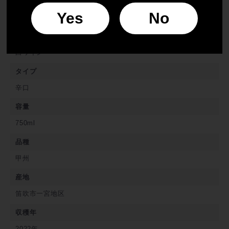
Yes
No
色
白ワイン
タイプ
辛口
容量
750ml
品種
甲州
産地
笛吹市一宮地区
収穫年
2022年