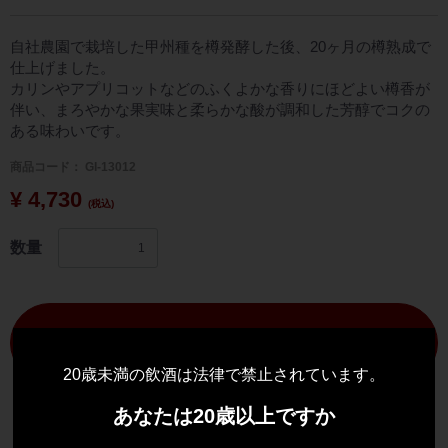
自社農園で栽培した甲州種を樽発酵した後、20ヶ月の樽熟成で
仕上げました。
カリンやアプリコットなどのふくよかな香りにほどよい樽香が
伴い、まろやかな果実味と柔らかな酸が調和した芳醇でコクの
ある味わいです。
商品コード：
GI-13012
¥ 4,730
(税込)
数量
購入する
20歳未満の飲酒は法律で禁止されています。
あなたは20歳以上ですか