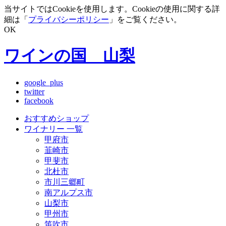
当サイトではCookieを使用します。Cookieの使用に関する詳
細は「
プライバシーポリシー
」をご覧ください。
OK
ワインの国 山梨
google_plus
twitter
facebook
おすすめショップ
ワイナリー 一覧
甲府市
韮崎市
甲斐市
北杜市
市川三郷町
南アルプス市
山梨市
甲州市
笛吹市