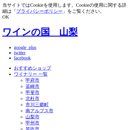
当サイトではCookieを使用します。Cookieの使用に関する詳
細は「
プライバシーポリシー
」をご覧ください。
OK
ワインの国 山梨
google_plus
twitter
facebook
おすすめショップ
ワイナリー 一覧
甲府市
韮崎市
甲斐市
北杜市
市川三郷町
南アルプス市
山梨市
甲州市
笛吹市