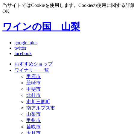
当サイトではCookieを使用します。Cookieの使用に関する詳
OK
ワインの国 山梨
google_plus
twitter
facebook
おすすめショップ
ワイナリー 一覧
甲府市
韮崎市
甲斐市
北杜市
市川三郷町
南アルプス市
山梨市
甲州市
笛吹市
大月市