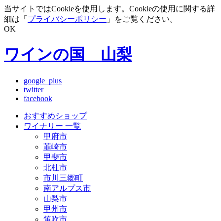
当サイトではCookieを使用します。Cookieの使用に関する詳
細は「
プライバシーポリシー
」をご覧ください。
OK
ワインの国 山梨
google_plus
twitter
facebook
おすすめショップ
ワイナリー 一覧
甲府市
韮崎市
甲斐市
北杜市
市川三郷町
南アルプス市
山梨市
甲州市
笛吹市