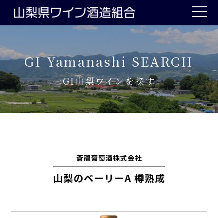
toggle
naviga
GI Yamanashi SEARCH
GI山梨ワインを探す
蒼龍葡萄酒株式会社
山梨のベーリーA 樽熟成