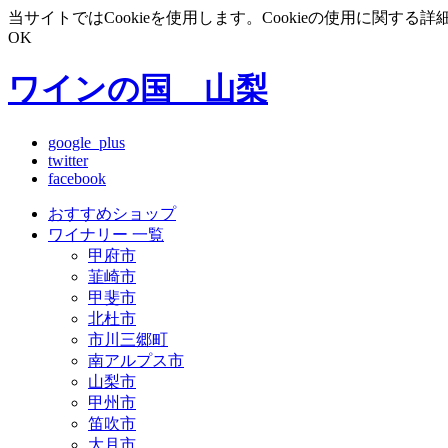
当サイトではCookieを使用します。Cookieの使用に関する詳
OK
ワインの国 山梨
google_plus
twitter
facebook
おすすめショップ
ワイナリー 一覧
甲府市
韮崎市
甲斐市
北杜市
市川三郷町
南アルプス市
山梨市
甲州市
笛吹市
大月市